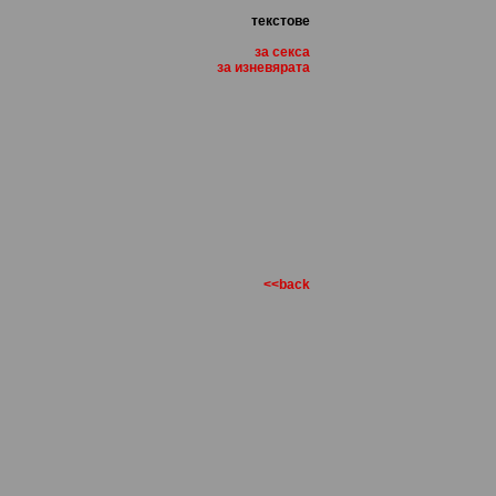
текстове
за секса
за изневярата
<<back